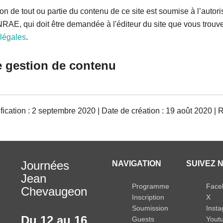
on de tout ou partie du contenu de ce site est soumise à l’autori
NRAE, qui doit être demandée à l'éditeur du site que vous trou
légales
.
e gestion de contenu
ication : 2 septembre 2020 | Date de création : 19 août 2020 | 
Journées
NAVIGATION
SUIVEZ N
Jean
Programme
Face
Chevaugeon
Inscription
X
Soumission
Inst
Du 12 au 16
Guests
Yout