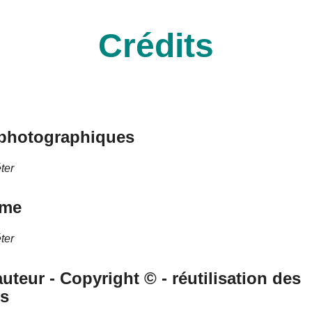
Crédits
 photographiques
ter
sme
ter
auteur - Copyright © - réutilisation des
s