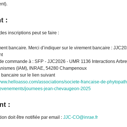
nt).
t :
es inscriptions peut se faire :
ment bancaire. Merci d’indiquer sur le virement bancaire : JJC
nt
de commande à : SFP - JJC2026 - UMR 1136 Interactions Arbr
anismes (IAM), INRAE, 54280 Champenoux
 bancaire sur le lien suivant
/www.helloasso.com/associations/societe-francaise-de-phytopath
/evenements/journees-jean-chevaugeon-2025
t :
ion doit être notifiée par email :
JJC-CO@inrae.fr