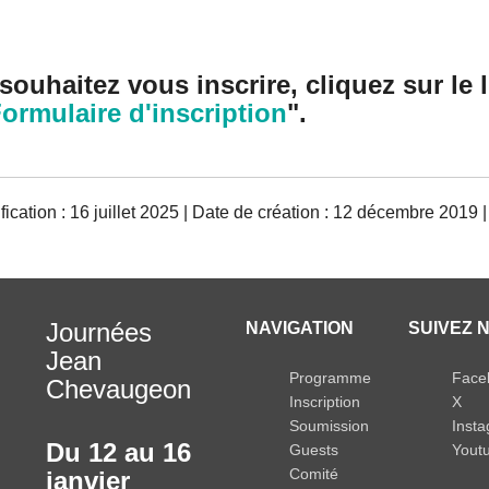
souhaitez vous inscrire, cliquez sur le l
ormulaire d'inscription
".
ication : 16 juillet 2025 | Date de création : 12 décembre 2019 |
Journées
NAVIGATION
SUIVEZ N
Jean
Programme
Face
Chevaugeon
Inscription
X
Soumission
Inst
Du 12 au 16
Guests
Yout
Comité
janvier